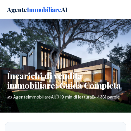
Agente
Immobiliare
AI
Incarichi di vendita
immobiliare: Guida Completa
✍️ AgenteImmobiliareAI
⏱️ 19 min di lettura
📝 4381 parole