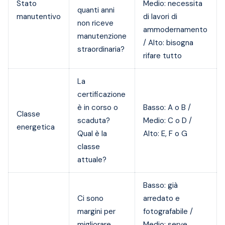
Stato
Medio: necessita
quanti anni
manutentivo
di lavori di
non riceve
ammodernamento
manutenzione
/ Alto: bisogna
straordinaria?
rifare tutto
La
certificazione
è in corso o
Basso: A o B /
Classe
scaduta?
Medio: C o D /
energetica
Qual è la
Alto: E, F o G
classe
attuale?
Basso: già
Ci sono
arredato e
margini per
fotografabile /
migliorare
Medio: serve