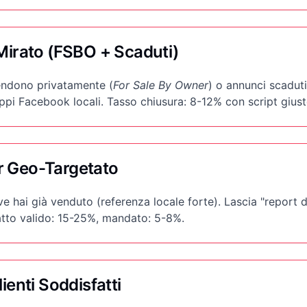
 Mirato (FSBO + Scaduti)
endono privatamente (
For Sale By Owner
) o annunci scadut
uppi Facebook locali. Tasso chiusura: 8-12% con script giust
r Geo-Targetato
e hai già venduto (referenza locale forte). Lascia "report 
atto valido: 15-25%, mandato: 5-8%.
lienti Soddisfatti