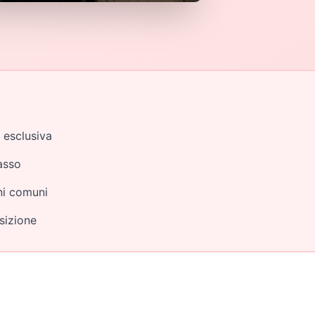
 esclusiva
asso
ni comuni
sizione