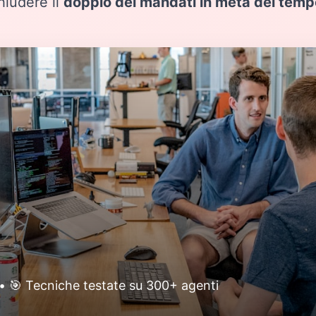
hiudere il
doppio dei mandati in metà del temp
 • 🎯 Tecniche testate su 300+ agenti