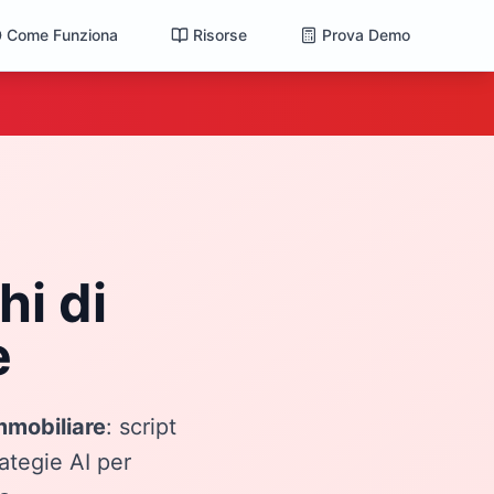
Come Funziona
Risorse
Prova Demo
hi di
e
immobiliare
: script
ategie AI per