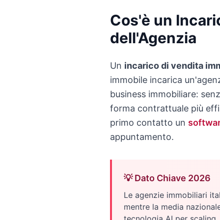
Cos'è un Incari
dell'Agenzia
Un
incarico di vendita im
immobile incarica un'agenz
business immobiliare: senz
forma contrattuale più effi
primo contatto un
softwar
appuntamento.
💡 Dato Chiave 2026
Le agenzie immobiliari it
mentre la media nazional
tecnologia AI per scaling.