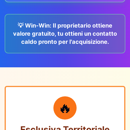
💡 Win-Win: Il proprietario ottiene
valore gratuito, tu ottieni un contatto
caldo pronto per l'acquisizione.
🔥
Esclusiva Territoriale