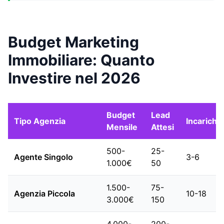
Budget Marketing
Immobiliare: Quanto
Investire nel 2026
Budget
Lead
Tipo Agenzia
Incarichi
Mensile
Attesi
500-
25-
Agente Singolo
3-6
1.000€
50
1.500-
75-
Agenzia Piccola
10-18
3.000€
150