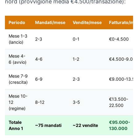
nord (provvigione media €4.500/transazione):
Periodo
Mandati/mese
Vendite/mese
Fatturato/me
Mese 1-3
2-3
0-1
€0-4.500
(lancio)
Mese 4-
4-6
1-2
€4.500-9.00
6 (avvio)
Mese 7-9
6-9
2-3
€9.000-13.5
(crescita)
Mese 10-
€13.500-
12
8-12
3-5
22.500
(regime)
Totale
€95.000-
~75 mandati
~22 vendite
Anno 1
130.000